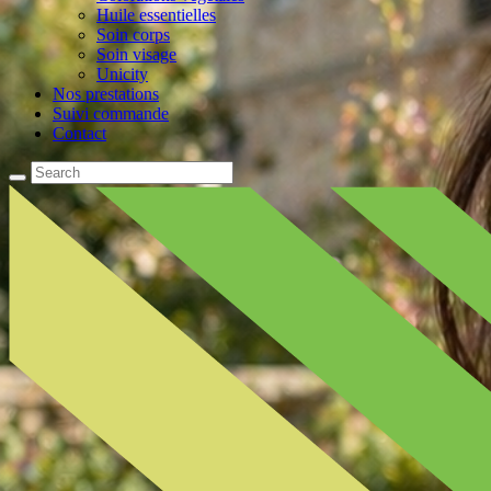
Huile essentielles
Soin corps
Soin visage
Unicity
Nos prestations
Suivi commande
Contact