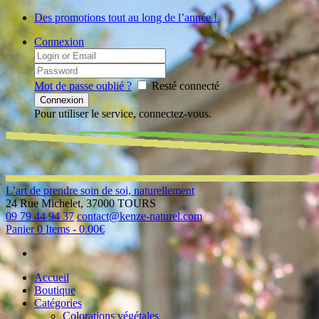
Des promotions tout au long de l’année !
Connexion
Mot de passe oublié ?
Resté connecté
Pour utiliser le service, connectez-vous.
L’art de prendre soin de soi, naturellement
24 Rue Michelet, 37000 TOURS
09 79 44 94 37
contact@kenze-naturel.com
Panier
0 Items
-
0.00€
Accueil
Boutique
Catégories
Colorations végétales