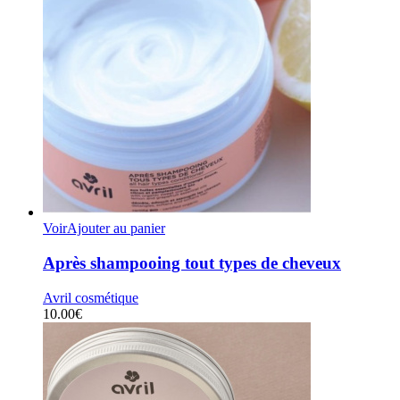
Voir
Ajouter au panier
Après shampooing tout types de cheveux
Avril cosmétique
10.00
€