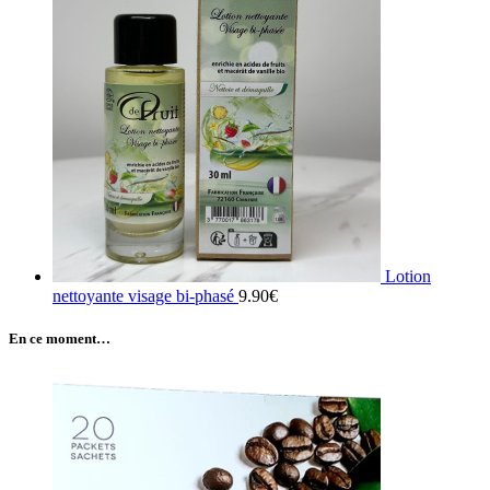
Lotion
nettoyante visage bi-phasé
9.90
€
En ce moment…