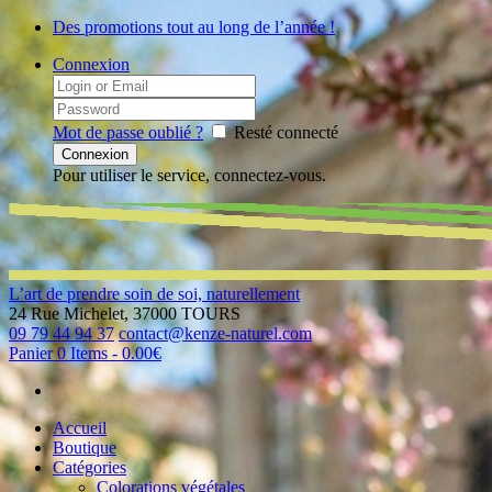
Des promotions tout au long de l’année !
Connexion
Mot de passe oublié ?
Resté connecté
Pour utiliser le service, connectez-vous.
L’art de prendre soin de soi, naturellement
24 Rue Michelet, 37000 TOURS
09 79 44 94 37
contact@kenze-naturel.com
Panier
0 Items
-
0.00€
Accueil
Boutique
Catégories
Colorations végétales