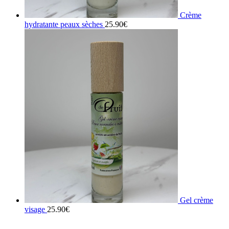
Crème
hydratante peaux sèches
25.90
€
Gel crème
visage
25.90
€