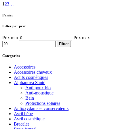
1
2
3
…
Panier
Filter par prix
Prix min
Prix max
Filtrer
Categories
Accessoires
Accessoires cheveux
Actifs cosmétiques
Alphanova Santé
Anti poux bio
Anti-moustique
Bain
Protections solaires
Antioxydants et conservateurs
Avril bébé
Avril cosmétique
Bracelet