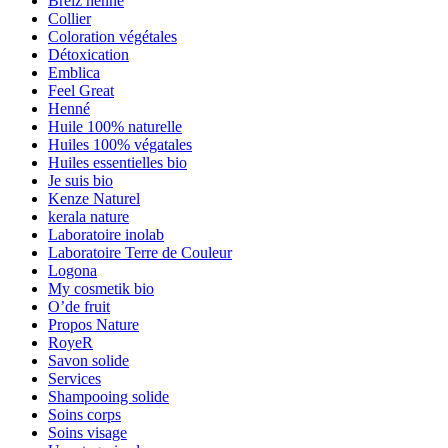
Breiz henné
Collier
Coloration végétales
Détoxication
Emblica
Feel Great
Henné
Huile 100% naturelle
Huiles 100% végatales
Huiles essentielles bio
Je suis bio
Kenze Naturel
kerala nature
Laboratoire inolab
Laboratoire Terre de Couleur
Logona
My cosmetik bio
O’de fruit
Propos Nature
RoyeR
Savon solide
Services
Shampooing solide
Soins corps
Soins visage