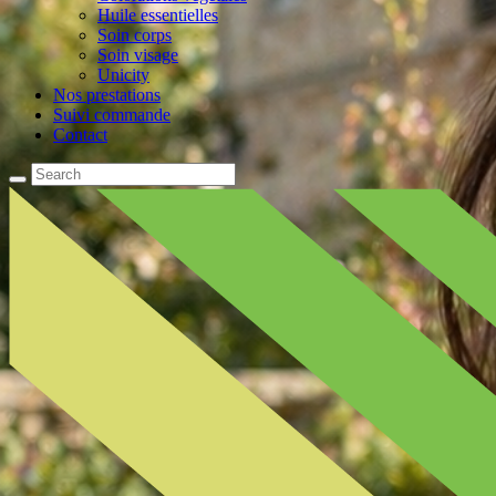
Huile essentielles
Soin corps
Soin visage
Unicity
Nos prestations
Suivi commande
Contact