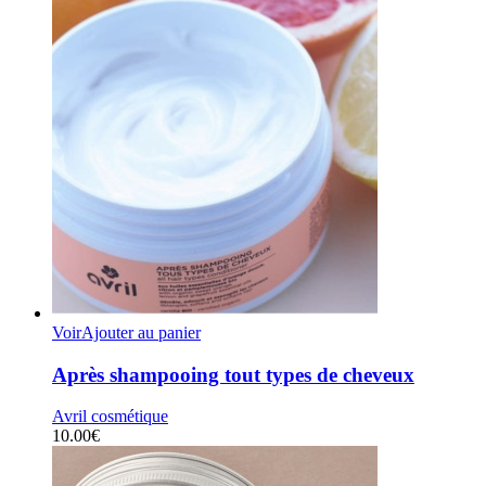
Voir
Ajouter au panier
Après shampooing tout types de cheveux
Avril cosmétique
10.00
€