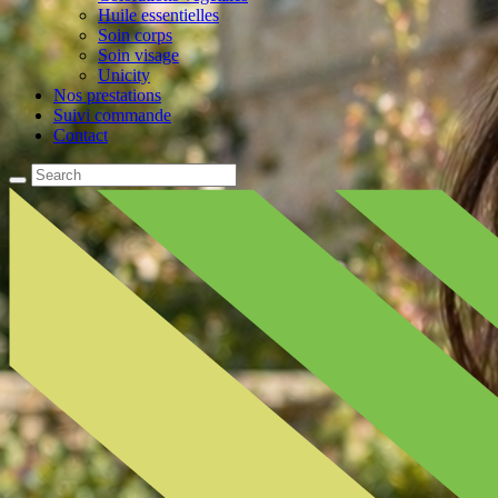
Huile essentielles
Soin corps
Soin visage
Unicity
Nos prestations
Suivi commande
Contact