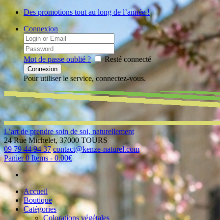
Des promotions tout au long de l’année !
Connexion
Mot de passe oublié ?
Resté connecté
Pour utiliser le service, connectez-vous.
L’art de prendre soin de soi, naturellement
24 Rue Michelet, 37000 TOURS
09 79 44 94 37
contact@kenze-naturel.com
Panier
0 Items
-
0.00€
Accueil
Boutique
Catégories
Colorations végétales