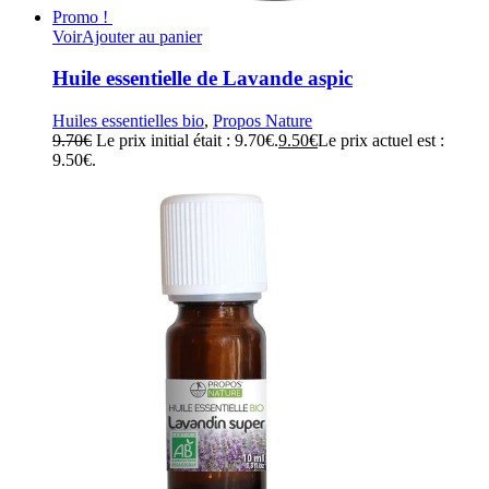
Promo !
Voir
Ajouter au panier
Huile essentielle de Lavande aspic
Huiles essentielles bio
,
Propos Nature
9.70
€
Le prix initial était : 9.70€.
9.50
€
Le prix actuel est :
9.50€.