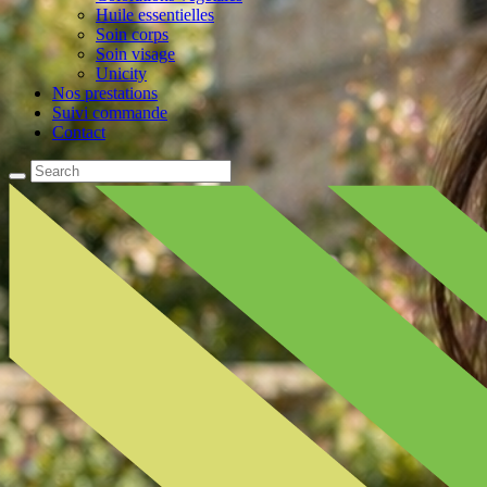
Huile essentielles
Soin corps
Soin visage
Unicity
Nos prestations
Suivi commande
Contact