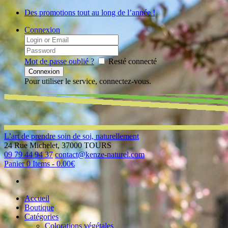
Des promotions tout au long de l’année !
Connexion
Mot de passe oublié ?
Resté connecté
Pour utiliser le service, connectez-vous.
L’art de prendre soin de soi, naturellement
24 Rue Michelet, 37000 TOURS
09 79 44 94 37
contact@kenze-naturel.com
Panier
0 Items
-
0.00€
Accueil
Boutique
Catégories
Colorations végétales