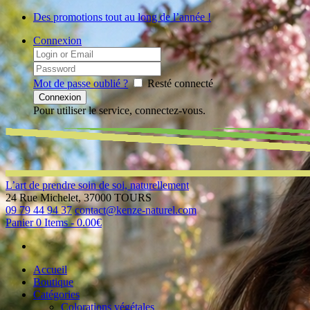
Des promotions tout au long de l’année !
Connexion
Mot de passe oublié ?
Resté connecté
Pour utiliser le service, connectez-vous.
L’art de prendre soin de soi, naturellement
24 Rue Michelet, 37000 TOURS
09 79 44 94 37
contact@kenze-naturel.com
Panier
0 Items
-
0.00€
Accueil
Boutique
Catégories
Colorations végétales