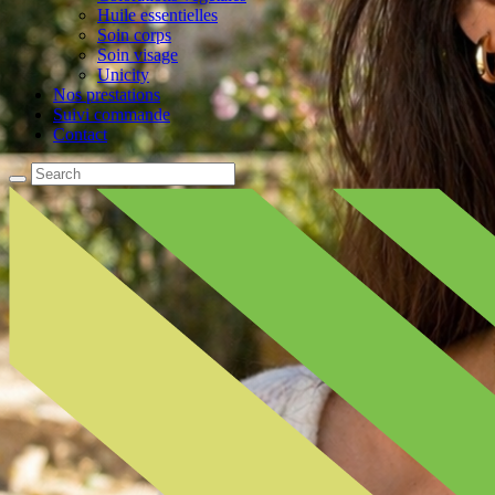
Huile essentielles
Soin corps
Soin visage
Unicity
Nos prestations
Suivi commande
Contact