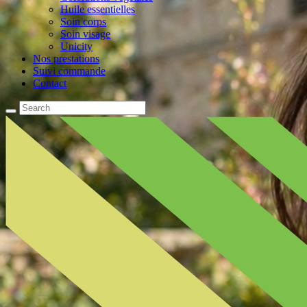
Huile essentielles
Soin corps
Soin visage
Unicity
Nos prestations
Suivi commande
Contact