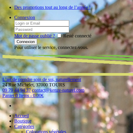
Des promotions tout au long de l’année !
Connexion
Mot de passe oublié ?
Resté connecté
Pour utiliser le service, connectez-vous.
L’art de prendre soin de soi, naturellement
24 Rue Michelet, 37000 TOURS
09 79 44 94 37
contact@kenze-naturel.com
Panier
0 Items
-
0.00€
Accueil
Boutique
Catégories
Colorations végétales