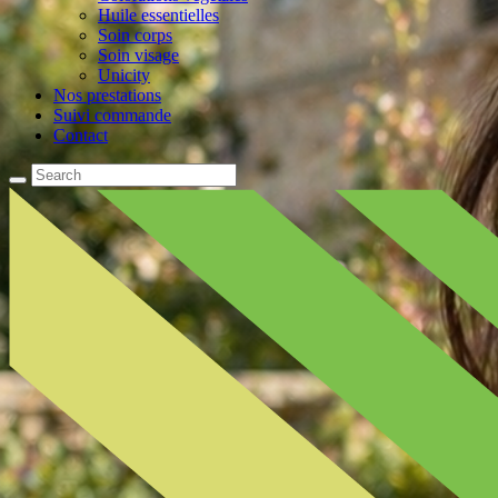
Huile essentielles
Soin corps
Soin visage
Unicity
Nos prestations
Suivi commande
Contact