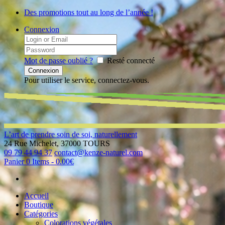
Des promotions tout au long de l’année !
Connexion
Mot de passe oublié ?
Resté connecté
Pour utiliser le service, connectez-vous.
L’art de prendre soin de soi, naturellement
24 Rue Michelet, 37000 TOURS
09 79 44 94 37
contact@kenze-naturel.com
Panier
0 Items
-
0.00€
Accueil
Boutique
Catégories
Colorations végétales