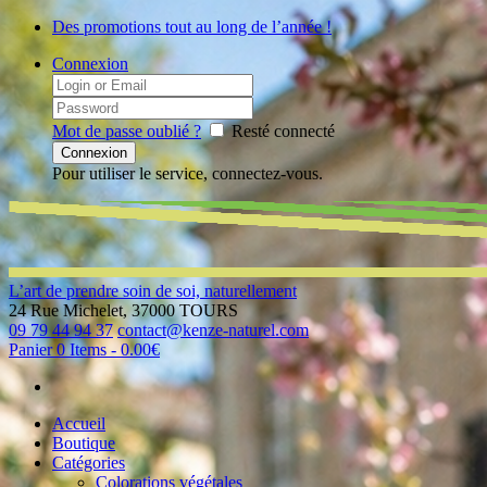
Des promotions tout au long de l’année !
Connexion
Mot de passe oublié ?
Resté connecté
Pour utiliser le service, connectez-vous.
L’art de prendre soin de soi, naturellement
24 Rue Michelet, 37000 TOURS
09 79 44 94 37
contact@kenze-naturel.com
Panier
0 Items
-
0.00€
Accueil
Boutique
Catégories
Colorations végétales