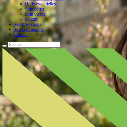
Huile essentielles
Soin corps
Soin visage
Unicity
Nos prestations
Suivi commande
Contact