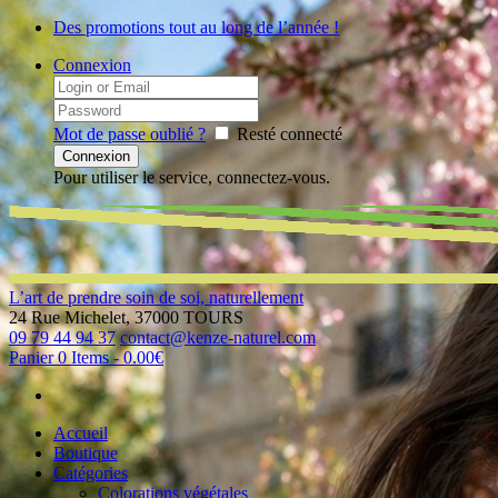
Des promotions tout au long de l’année !
Connexion
Mot de passe oublié ?
Resté connecté
Pour utiliser le service, connectez-vous.
L’art de prendre soin de soi, naturellement
24 Rue Michelet, 37000 TOURS
09 79 44 94 37
contact@kenze-naturel.com
Panier
0 Items
-
0.00€
Accueil
Boutique
Catégories
Colorations végétales