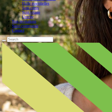
Huile essentielles
Soin corps
Soin visage
Unicity
Nos prestations
Suivi commande
Contact