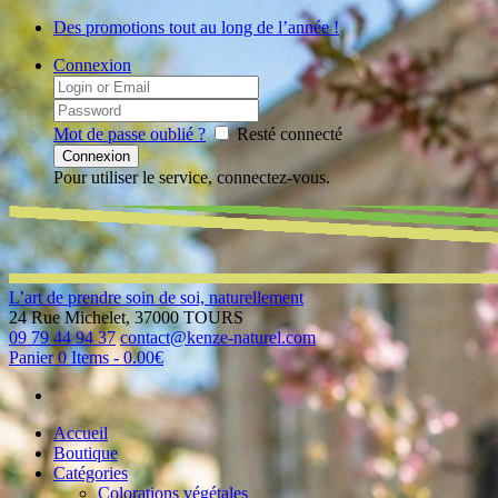
Des promotions tout au long de l’année !
Connexion
Mot de passe oublié ?
Resté connecté
Pour utiliser le service, connectez-vous.
L’art de prendre soin de soi, naturellement
24 Rue Michelet, 37000 TOURS
09 79 44 94 37
contact@kenze-naturel.com
Panier
0 Items
-
0.00€
Accueil
Boutique
Catégories
Colorations végétales