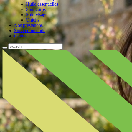
Huile essentielles
Soin corps
Soin visage
Unicity
Nos prestations
Suivi commande
Contact