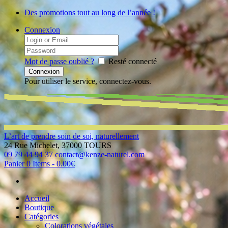
Des promotions tout au long de l’année !
Connexion
Mot de passe oublié ?
Resté connecté
Pour utiliser le service, connectez-vous.
L’art de prendre soin de soi, naturellement
24 Rue Michelet, 37000 TOURS
09 79 44 94 37
contact@kenze-naturel.com
Panier
0 Items
-
0.00€
Accueil
Boutique
Catégories
Colorations végétales