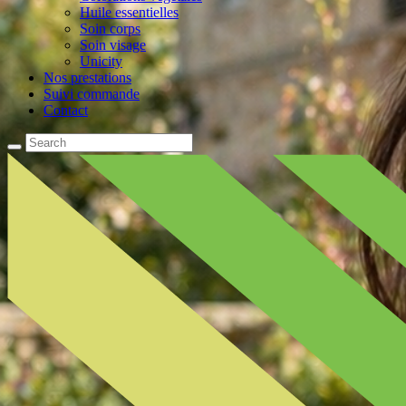
Huile essentielles
Soin corps
Soin visage
Unicity
Nos prestations
Suivi commande
Contact